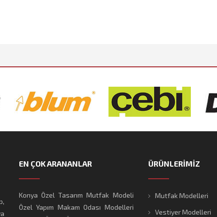
EN ÇOK ARANANLAR
ÜRÜNLERİMİZ
Konya Özel Tasarım Mutfak Modeli
Mutfak Modelleri
p,
Özel Yapım Makam Odası Modelleri
Vestiyer Modelleri
ya