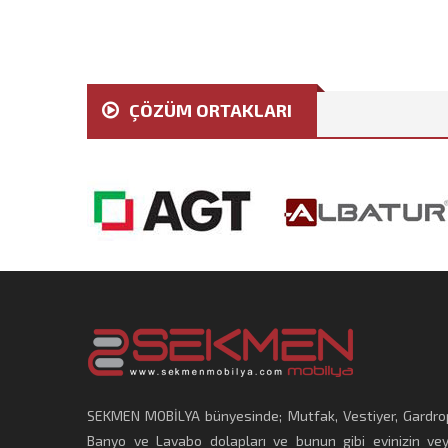
ÇÖZÜM ORTAKLARI
SEKMEN MOBİLYA bünyesinde; Mutfak, Vestiyer, Gardro
Banyo ve Lavabo dolapları ve bunun gibi evinizin ve