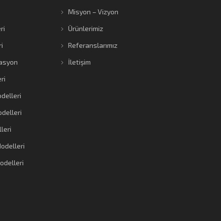
Misyon – Vizyon
ri
Ürünlerimiz
i
Referanslarımız
asyon
İletişim
ri
delleri
delleri
leri
odelleri
odelleri