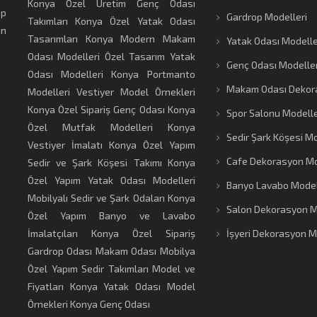
Konya Özel Üretim Genç Odası
ap
Gardrop Modelleri
Takımları
Konya Özel Yatak Odası
en
Tasarımları
Konya Modern Makam
Yatak Odası Modelle
Odası Modelleri
Özel Tasarım Yatak
Genç Odası Modeller
Odası Modelleri
Konya Portmanto
Makam Odası Dekor
Modelleri
Vestiyer Model Örnekleri
Konya Özel Sipariş Genç Odası
Konya
Spor Salonu Modelle
Özel Mutfak Modelleri
Konya
Sedir Şark Köşesi Mo
Vestiyer İmalatı
Konya Özel Yapım
Cafe Dekorasyon Mo
Sedir ve Şark Köşesi Takımı
Konya
Özel Yapım Yatak Odası Modelleri
Banyo Lavabo Model
Mobilyalı Sedir ve Şark Odaları
Konya
Salon Dekorasyon M
Özel Yapım Banyo ve Lavabo
İmalatçıları
Konya Özel Sipariş
İşyeri Dekorasyon M
Gardrop Odası
Makam Odası Mobilya
Özel Yapım Sedir Takımları Model ve
Fiyatları
Konya Yatak Odası Model
Örnekleri
Konya Genç Odası