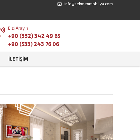
:
info@sekmenmobilya.com
Bizi Arayın
+90 (332) 342 49 65
+90 (533) 243 76 06
İLETIŞIM