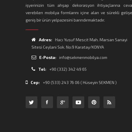
işyerinizin tüm ahşap dekorasyon ihtiyaçlarına cev
verebilen mobilya formlarını içine alan ve sürekli geliş
geniş bir ürün yelpazesini barındırmaktadır.
Adres:
Hacı Yusuf Mescit Mah. Marsan Sanayi
Sitesi Ceylani Sok. No:9 Karatay/KONYA
E-Posta:
info@sekmenmobilya.com
Tel:
+90 (332) 342 49 65
Cep:
+90 (533) 243 76 06 ( Hüseyin SEKMEN )