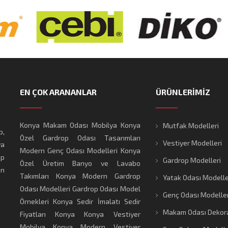
EN ÇOK ARANANLAR
ÜRÜNLERİMİZ
Konya Makam Odası Mobilya
Konya
Mutfak Modelleri
p,
Özel Gardrop Odası Tasarımları
Vestiyer Modelleri
ya
Modern Genç Odası Modelleri
Konya
ap
Gardrop Modelleri
Özel Üretim Banyo ve Lavabo
en
Takımları
Konya Modern Gardrop
Yatak Odası Modelle
Odası Modelleri
Gardrop Odası Model
Genç Odası Modeller
Örnekleri
Konya Sedir İmalatı
Sedir
Makam Odası Dekor
Fiyatları Konya
Konya Vestiyer
Mobilya
Konya Modern Vestiyer