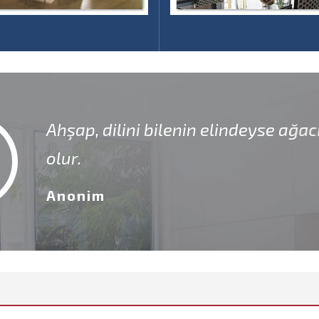
enin elindeyse ağacın sözü, sağlıklı, uzun 