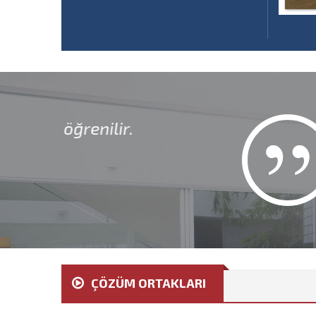
Ahşap, dilini bil
olur.
Anonim
ÇÖZÜM ORTAKLARI