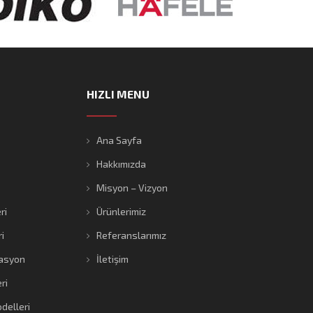
HIZLI MENU
Ana Sayfa
Hakkımızda
Misyon – Vizyon
ri
Ürünlerimiz
i
Referanslarımız
asyon
İletişim
ri
delleri