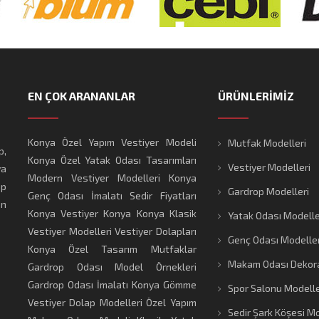
EN ÇOK ARANANLAR
ÜRÜNLERİMİZ
Konya Özel Yapım Vestiyer Modeli
Mutfak Modelleri
p,
Konya Özel Yatak Odası Tasarımları
Vestiyer Modelleri
ya
Modern Vestiyer Modelleri
Konya
ap
Gardrop Modelleri
Genç Odası İmalatı
Sedir Fiyatları
en
Konya
Vestiyer Konya
Konya Klasik
Yatak Odası Modelle
Vestiyer Modelleri
Vestiyer Dolapları
Genç Odası Modeller
Konya Özel Tasarım Mutfaklar
Makam Odası Dekor
Gardrop Odası Model Örnekleri
Gardrop Odası İmalatı
Konya Gömme
Spor Salonu Modelle
Vestiyer Dolap Modelleri
Özel Yapım
Sedir Şark Köşesi Mo