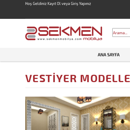
Hoş Geldiniz
Kayıt Ol
veya
Giriş Yapınız
ANA SAYFA
VESTIYER MODELLE