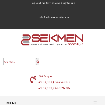
Hoş Geldiniz
Kayıt Ol
veya
Giriş Yapınız
:
info@sekmenmobilya.com
Bizi Arayın
+90 (332) 342 49 65
+90 (533) 243 76 06
MENU