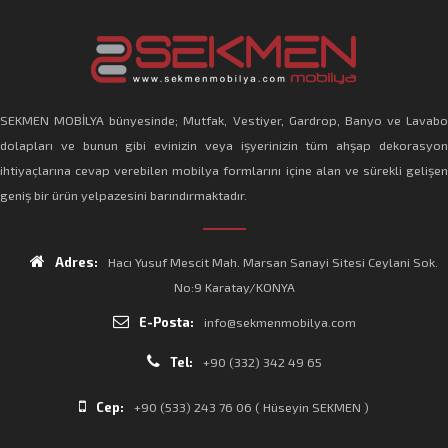
SEKMEN MOBİLYA bünyesinde; Mutfak, Vestiyer, Gardrop, Banyo ve Lavabo
dolapları ve bunun gibi evinizin veya işyerinizin tüm ahşap dekorasyon
ihtiyaçlarına cevap verebilen mobilya formlarını içine alan ve sürekli gelişen
geniş bir ürün yelpazesini barındırmaktadır.
Adres:
Hacı Yusuf Mescit Mah. Marsan Sanayi Sitesi Ceylani Sok.
No:9 Karatay/KONYA
E-Posta:
info@sekmenmobilya.com
Tel:
+90 (332) 342 49 65
Cep:
+90 (533) 243 76 06 ( Hüseyin SEKMEN )