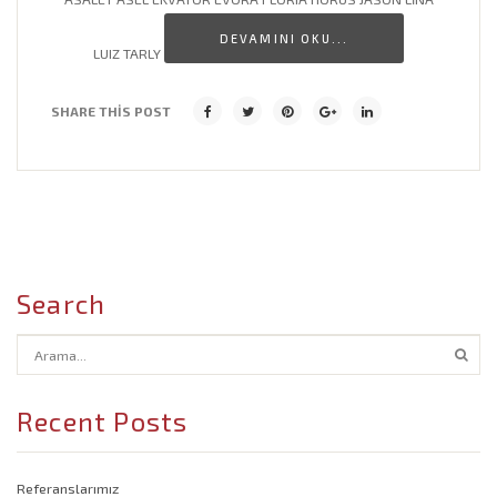
DEVAMINI OKU...
Cafe Dekorasyon Modelleri
LUIZ TARLY
Banyo Lavabo Modelleri
SHARE THIS POST
Salon Dekorasyon Modelleri
İşyeri Dekorasyon Modelleri
Search
Recent Posts
Referanslarımız