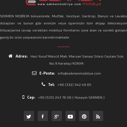
SEKMEN MOBİLYA bünyesinde; Mutfak, Vestiyer, Gardrop, Banyo ve Lavabo
dolapları ve bunun gibi evinizin veya işyerinizin tüm ahşap dekorasyon
ihtiyaçlarına cevap verebilen mobilya formlarını içine alan ve sürekli gelişen
geniş bir ürün yelpazesini barındırmaktadır.
Adres:
Hacı Yusuf Mescit Mah. Marsan Sanayi Sitesi Ceylani Sok.
No:9 Karatay/KONYA
E-Posta:
info@sekmenmobilya.com
Tel:
+90 (332) 342 49 65
Cep:
+90 (533) 243 76 06 ( Hüseyin SEKMEN )