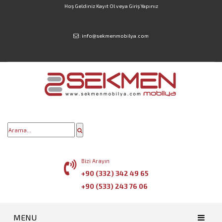
Hoş Geldiniz
Kayıt Ol
veya
Giriş Yapınız
:
info@sekmenmobilya.com
Bizi Arayın
+90 (332) 342 49 65
+90 (533) 243 76 06
MENU