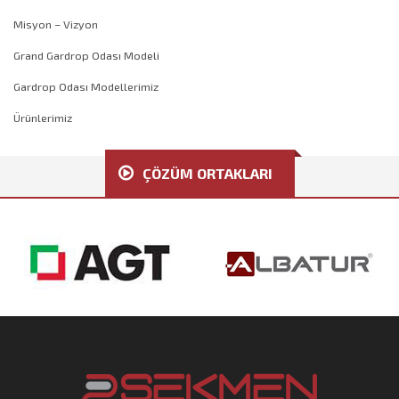
Misyon – Vizyon
Grand Gardrop Odası Modeli
Gardrop Odası Modellerimiz
Ürünlerimiz
ÇÖZÜM ORTAKLARI