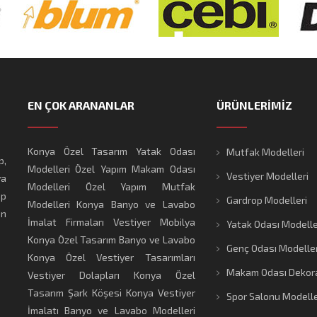
EN ÇOK ARANANLAR
ÜRÜNLERİMİZ
Konya Özel Tasarım Yatak Odası
Mutfak Modelleri
p,
Modelleri
Özel Yapım Makam Odası
Vestiyer Modelleri
ya
Modelleri
Özel Yapım Mutfak
ap
Gardrop Modelleri
Modelleri
Konya Banyo ve Lavabo
en
İmalat Firmaları
Vestiyer Mobilya
Yatak Odası Modelle
Konya Özel Tasarım Banyo ve Lavabo
Genç Odası Modeller
Konya Özel Vestiyer Tasarımları
Makam Odası Dekor
Vestiyer Dolapları
Konya Özel
Tasarım Şark Köşesi
Konya Vestiyer
Spor Salonu Modelle
İmalatı
Banyo ve Lavabo Modelleri