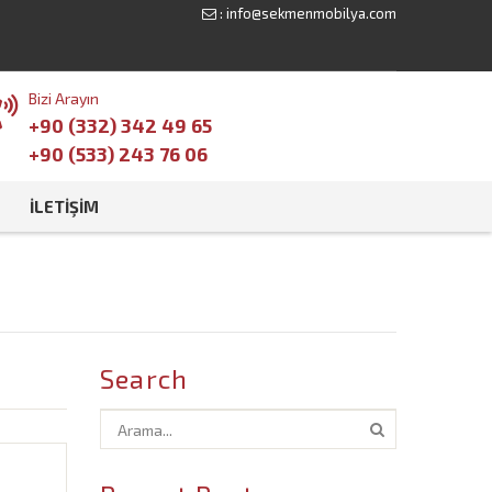
:
info@sekmenmobilya.com
Bizi Arayın
+90 (332) 342 49 65
+90 (533) 243 76 06
İLETIŞIM
Search