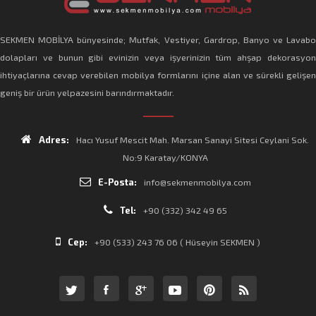
SEKMEN MOBİLYA bünyesinde; Mutfak, Vestiyer, Gardrop, Banyo ve Lavabo
dolapları ve bunun gibi evinizin veya işyerinizin tüm ahşap dekorasyon
ihtiyaçlarına cevap verebilen mobilya formlarını içine alan ve sürekli gelişen
geniş bir ürün yelpazesini barındırmaktadır.
Adres:
Hacı Yusuf Mescit Mah. Marsan Sanayi Sitesi Ceylani Sok.
No:9 Karatay/KONYA
E-Posta:
info@sekmenmobilya.com
Tel:
+90 (332) 342 49 65
Cep:
+90 (533) 243 76 06 ( Hüseyin SEKMEN )