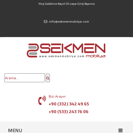
Hoş Geldiniz
Kayıt Ol
veya
Giriş Yapınız
:
info@sekmenmobilya.com
Bizi Arayın
+90 (332) 342 49 65
+90 (533) 243 76 06
MENU