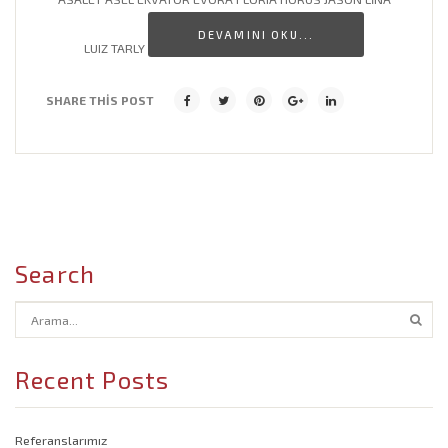
DEVAMINI OKU...
Cafe Dekorasyon Modelleri
LUIZ TARLY
Banyo Lavabo Modelleri
SHARE THIS POST
Salon Dekorasyon Modelleri
İşyeri Dekorasyon Modelleri
Search
Recent Posts
Referanslarımız