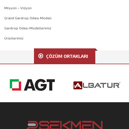
Misyon – Vizyon
Grand Gardrop Odası Modeli
Gardrop Odası Modellerimiz
Ürünlerimiz
ÇÖZÜM ORTAKLARI