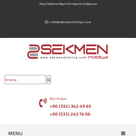
Hoş Geldiniz
Kayıt Ol
veya
Giriş Yapınız
:
info@sekmenmobilya.com
Bizi Arayın
+90 (332) 342 49 65
+90 (533) 243 76 06
MENU