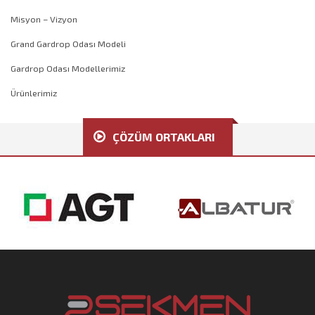
Misyon – Vizyon
Grand Gardrop Odası Modeli
Gardrop Odası Modellerimiz
Ürünlerimiz
ÇÖZÜM ORTAKLARI