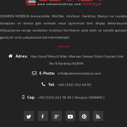
SEKMEN MOBİLYA bünyesinde; Mutfak, Vestiyer, Gardrop, Banyo ve Lavabo
dolapları ve bunun gibi evinizin veya işyerinizin tüm ahşap dekorasyon
ihtiyaçlarına cevap verebilen mobilya formlarını içine alan ve sürekli gelişen
geniş bir ürün yelpazesini barındırmaktadır.
Adres:
Hacı Yusuf Mescit Mah. Marsan Sanayi Sitesi Ceylani Sok.
No:9 Karatay/KONYA
E-Posta:
info@sekmenmobilya.com
Tel:
+90 (332) 342 49 65
Cep:
+90 (533) 243 76 06 ( Hüseyin SEKMEN )