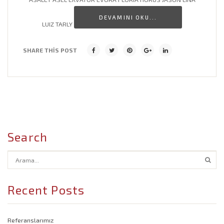
DEVAMINI OKU...
Cafe Dekorasyon Modelleri
LUIZ TARLY
Banyo Lavabo Modelleri
SHARE THIS POST
Salon Dekorasyon Modelleri
İşyeri Dekorasyon Modelleri
Search
Recent Posts
Referanslarımız