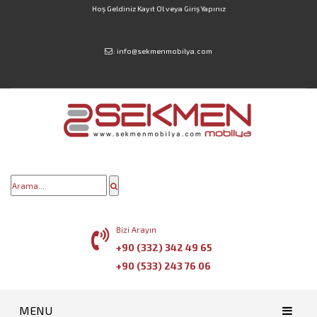
Hoş Geldiniz
Kayıt Ol
veya
Giriş Yapınız
:
info@sekmenmobilya.com
Bizi Arayın
+90 (332) 342 49 65
+90 (533) 243 76 06
MENU