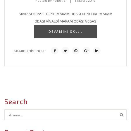
|
Posted by
Yönetici
1 Mayıs 2019
Cafe Dekorasyon Modelleri
MAKAM ODASI TREND MAKAM ODASI CONFORD MAKAM
ODASI VİVALDİ MAKAM ODASI VEGAS
Banyo Lavabo Modelleri
DEVAMINI OKU...
Salon Dekorasyon Modelleri
İşyeri Dekorasyon Modelleri
SHARE THIS POST
Search