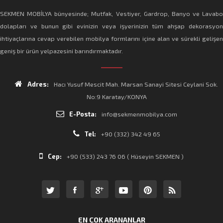
SEKMEN MOBİLYA bünyesinde; Mutfak, Vestiyer, Gardrop, Banyo ve Lavabo
dolapları ve bunun gibi evinizin veya işyerinizin tüm ahşap dekorasyon
ihtiyaçlarına cevap verebilen mobilya formlarını içine alan ve sürekli gelişen
geniş bir ürün yelpazesini barındırmaktadır.
Adres:
Hacı Yusuf Mescit Mah. Marsan Sanayi Sitesi Ceylani Sok.
No:9 Karatay/KONYA
E-Posta:
info@sekmenmobilya.com
Tel:
+90 (332) 342 49 65
Cep:
+90 (533) 243 76 06 ( Hüseyin SEKMEN )
EN ÇOK ARANANLAR