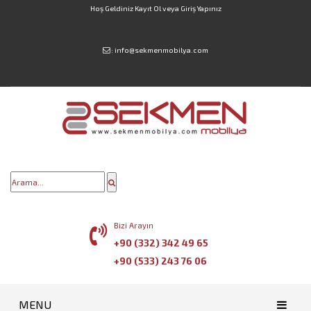
Hoş Geldiniz
Kayıt Ol
veya
Giriş Yapınız
:
info@sekmenmobilya.com
Bizi Arayın
+90 (332) 342 49 65
+90 (533) 243 76 06
MENU