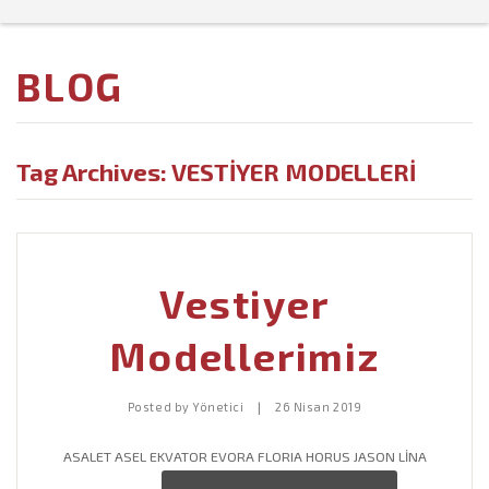
Ana Sayfa
BLOG
Kurumsal +
Ürünlerimiz +
Hakkımızda
Tag Archives:
VESTIYER MODELLERI
Referanslarımız
Misyon – Vizyon
Mutfak Modelleri
İletişim
Vestiyer Modelleri
Gardrop Modelleri
Vestiyer
Yatak Odası Modelleri
Modellerimiz
Genç Odası Modelleri
Makam Odası Dekorasyon
|
Posted by
Yönetici
26 Nisan 2019
Spor Salonu Modelleri
ASALET ASEL EKVATOR EVORA FLORIA HORUS JASON LİNA
Sedir Şark Köşesi Modelleri