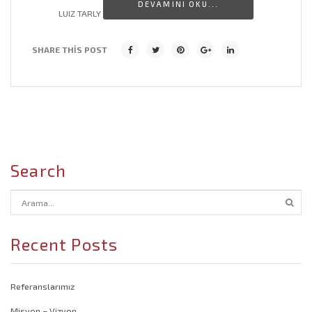
DEVAMINI OKU...
LUIZ TARLY
Cafe Dekorasyon Modelleri
SHARE THIS POST
Banyo Lavabo Modelleri
Salon Dekorasyon Modelleri
İşyeri Dekorasyon Modelleri
Search
Recent Posts
Referanslarımız
Misyon – Vizyon