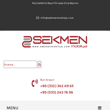
Hoş Geldiniz
Kayıt Ol
veya
Giriş Yapınız
:
info@sekmenmobilya.com
Bizi Arayın
+90 (332) 342 49 65
+90 (533) 243 76 06
MENU