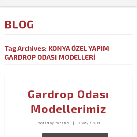
Ana Sayfa
BLOG
Kurumsal +
Ürünlerimiz +
Hakkımızda
Tag Archives:
KONYA ÖZEL YAPIM
Referanslarımız
Misyon – Vizyon
Mutfak Modelleri
GARDROP ODASI MODELLERI
İletişim
Vestiyer Modelleri
Gardrop Modelleri
Yatak Odası Modelleri
Gardrop Odası
Genç Odası Modelleri
Modellerimiz
Makam Odası Dekorasyon
|
Posted by
Yönetici
3 Mayıs 2019
Spor Salonu Modelleri
Sedir Şark Köşesi Modelleri