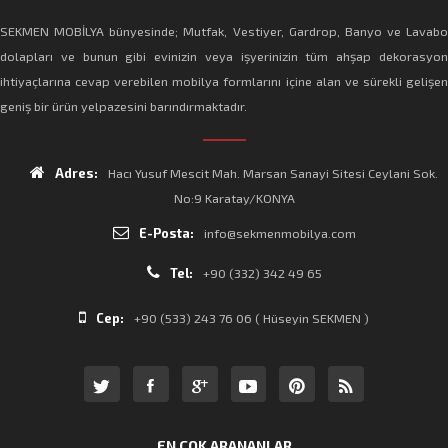
SEKMEN MOBİLYA bünyesinde; Mutfak, Vestiyer, Gardrop, Banyo ve Lavabo
dolapları ve bunun gibi evinizin veya işyerinizin tüm ahşap dekorasyon
ihtiyaçlarına cevap verebilen mobilya formlarını içine alan ve sürekli gelişen
geniş bir ürün yelpazesini barındırmaktadır.
Adres:
Hacı Yusuf Mescit Mah. Marsan Sanayi Sitesi Ceylani Sok.
No:9 Karatay/KONYA
E-Posta:
info@sekmenmobilya.com
Tel:
+90 (332) 342 49 65
Cep:
+90 (533) 243 76 06 ( Hüseyin SEKMEN )
EN ÇOK ARANANLAR