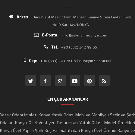
Adres:
Hacı Yusuf Mescit Mah. Marsan Sanayi Sitesi Ceylani Sok.
No:9 Karatay/KONYA
E-Posta:
info@sekmenmobilya.com
Tel:
+90 (332) 342 49 65
Cep:
+90 (533) 243 76 06 ( Hüseyin SEKMEN )
EN ÇOK ARANANLAR
Yatak Odası İmalatı
Konya Yatak Odası Mobilya
Mobilyalı Sedir ve Şar
Odaları
Konya Özel Vestiyer Tasarımları
Yatak Odası Model Örnekleri
Konya Özel Yapım Şark Köşesi İmalatçıları
Konya Özel Üretim Banyo ve