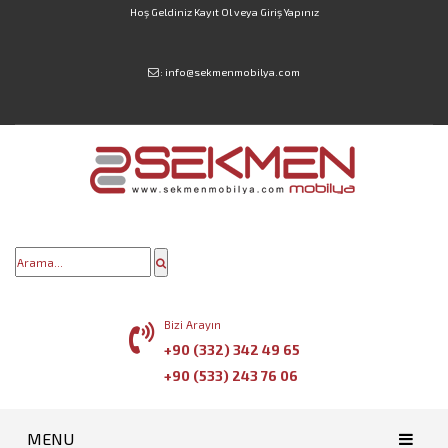
Hoş Geldiniz
Kayıt Ol
veya
Giriş Yapınız
:
info@sekmenmobilya.com
Bizi Arayın
+90 (332) 342 49 65
+90 (533) 243 76 06
MENU